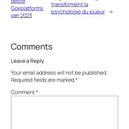
Beste
transforment la
Gokplatforms
psychologie du joueur
→
van 2023
Comments
Leave a Reply
Your email address will not be published.
Required fields are marked
*
Comment
*