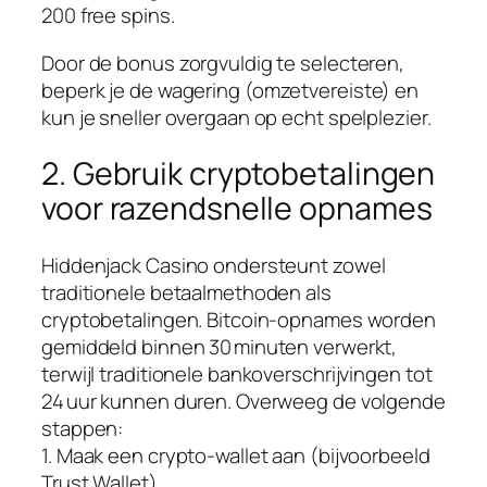
200 free spins.
Door de bonus zorgvuldig te selecteren,
beperk je de
wagering
(omzetvereiste) en
kun je sneller overgaan op echt spelplezier.
2. Gebruik cryptobetalingen
voor razendsnelle opnames
Hiddenjack Casino ondersteunt zowel
traditionele betaalmethoden als
cryptobetalingen. Bitcoin‑opnames worden
gemiddeld binnen 30 minuten verwerkt,
terwijl traditionele bankoverschrijvingen tot
24 uur kunnen duren. Overweeg de volgende
stappen:
1. Maak een crypto‑wallet aan (bijvoorbeeld
Trust Wallet).