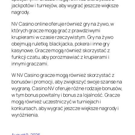
jackpotów i turniejów, aby wygrać jeszcze większe
nagrody.
NV Casino online oferuje również gry na żywo, w
których gracze mogą grać z prawdziwymi
krupierami w czasie rzeczywistym. Gry na żywo
obejmują ruletkę, blackjacka, pokera i inne gry
kasynowe. Gracze mogą również skorzystać z
funkcji czatu, aby porozmawiać z krupierami i
innymi graczami.
W NV Casino gracze mogą również skorzystać z
bonusów i promocji, aby zwiększyć swoje szanse na
wygraną. Casino NV oferuje różne rodzaje bonusów,
w tym bonus powitalny i bonus za lojalność. Gracze
mogą również uczestniczyć w turniejach i
konkursach, aby wygrać jeszcze większe nagrody i
wyróżnienia.
August 9, 2026