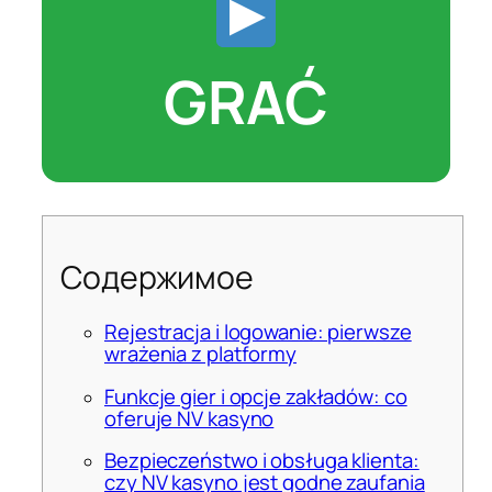
GRAĆ
Содержимое
Rejestracja i logowanie: pierwsze
wrażenia z platformy
Funkcje gier i opcje zakładów: co
oferuje NV kasyno
Bezpieczeństwo i obsługa klienta:
czy NV kasyno jest godne zaufania