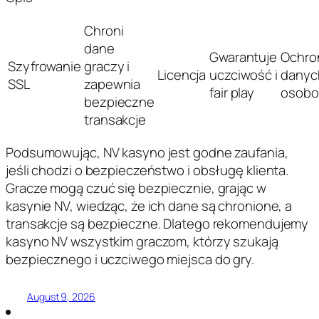
Chroni
dane
Gwarantuje
Ochro
Szyfrowanie
graczy i
Licencja
uczciwość i
danyc
SSL
zapewnia
fair play
osob
bezpieczne
transakcje
Podsumowując, NV kasyno jest godne zaufania,
jeśli chodzi o bezpieczeństwo i obsługę klienta.
Gracze mogą czuć się bezpiecznie, grając w
kasynie NV, wiedząc, że ich dane są chronione, a
transakcje są bezpieczne. Dlatego rekomendujemy
kasyno NV wszystkim graczom, którzy szukają
bezpiecznego i uczciwego miejsca do gry.
August 9, 2026