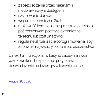
zabezpieczenia przed hakerami i
nieuprawnionym dostępem
szyfrowanie danych
wsparcie techniczne 24/7
możliwość kontaktu z zespołem wsparcia za
pośrednictwem poczty elektronicznej,
telefonu lub czatu na żywo
regularne aktualizacje oprogramowania, aby
zapewnić najwyższy poziom bezpieczeństwa
Dzięki tym funkcjom, nv kasyno zapewnia swoim
użytkownikom bezpieczne i przyjemne
doświadczenie podczas gry w kasynie online.
August 9, 2026