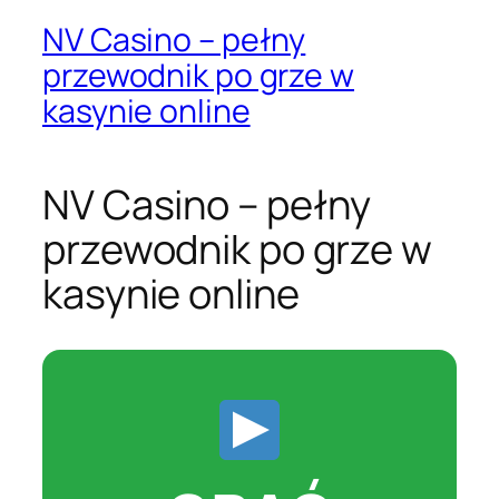
NV Casino – pełny
przewodnik po grze w
kasynie online
NV Casino – pełny
przewodnik po grze w
kasynie online