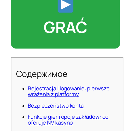
GRAĆ
Содержимое
Rejestracja i logowanie: pierwsze
wrażenia z platformy
Bezpieczeństwo konta
Funkcje gier i opcje zakładów: co
oferuje NV kasyno