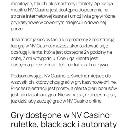
mobilnych, takich jak smartfony i tablety. Aplikacja
mobilna NV Casino jest dostępna do pobrania na
stronie internetowej kasyna i umożliwia grę w różne
gry kasynowe w dowolnym miejscu i o dowolnej
porze.
Jeśli masz jakieś pytania lub problemy z rejestracją
lub grą w NV Casino, możesz skontaktować się z
obsługą klienta, która jest dostępna 24 godziny na
dobę, 7 dni w tygodniu. Obsługa klienta jest
dostępna przez e-mail, telefon lub czat na żywo.
Podsumowując, NV Casino to świetne miejsce dla
wszystkich, którzy chcą grać w gry kasynowe online.
Proces rejestracji jest prosty, a oferta gier i bonusów
jest bardzo atrakcyjna. Nie wahaj się i zarejestruj się
już dziś, aby zacząć grać w NV Casino online!
Gry dostępne w NV Casino:
ruletka, blackjack i automaty