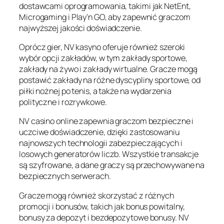
dostawcami oprogramowania, takimi jak NetEnt,
Microgaming i Play’n GO, aby zapewnić graczom
najwyższej jakości doświadczenie.
Oprócz gier, NV kasyno oferuje również szeroki
wybór opcji zakładów, w tym zakłady sportowe,
zakłady na żywo i zakłady wirtualne. Gracze mogą
postawić zakłady na różne dyscypliny sportowe, od
piłki nożnej po tenis, a także na wydarzenia
polityczne i rozrywkowe.
NV casino online zapewnia graczom bezpieczne i
uczciwe doświadczenie, dzięki zastosowaniu
najnowszych technologii zabezpieczających i
losowych generatorów liczb. Wszystkie transakcje
są szyfrowane, a dane graczy są przechowywane na
bezpiecznych serwerach.
Gracze mogą również skorzystać z różnych
promocji i bonusów, takich jak bonus powitalny,
bonusy za depozyt i bezdepozytowe bonusy. NV