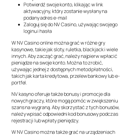
Potwierdź swoje konto, klikając w link
aktywacyjny, który zostanie wysłany na
podany adres e-mail
Zaloguj się do NV Casino, używając swojego
loginu i hasła
W NV Casino online można grać w różne gry
kasynowe, takie jak sloty, ruletka, blackjack i wiele
innych. Aby zacząć grać, należy najpierw wpłacić
pieniądze na swoje konto. Można to zrobić,
używając jednej z dostępnych metod płatności,
takich jak karta kredytowa, przelew bankowy lub e-
portfel.
NV kasyno oferuje także bonusy i promocje dla
nowych graczy, które mogą pomóc w zwiększeniu
szans na wygraną. Aby skorzystać z tych bonusów,
należy wpisać odpowiedni kod bonusowy podczas
rejestracji lub wpłaty pieniędzy.
W NV Casino można także grać na urządzeniach