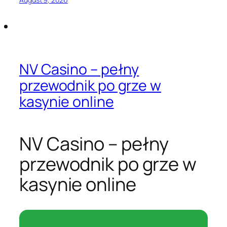
NV Casino – pełny
przewodnik po grze w
kasynie online
NV Casino – pełny
przewodnik po grze w
kasynie online