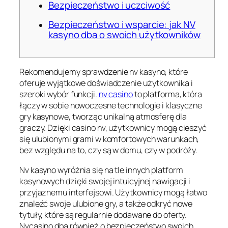
Bezpieczeństwo i uczciwość
Bezpieczeństwo i wsparcie: jak NV
kasyno dba o swoich użytkowników
Rekomendujemy sprawdzenie nv kasyno, które
oferuje wyjątkowe doświadczenie użytkownika i
szeroki wybór funkcji.
nv casino
to platforma, która
łączy w sobie nowoczesne technologie i klasyczne
gry kasynowe, tworząc unikalną atmosferę dla
graczy. Dzięki casino nv, użytkownicy mogą cieszyć
się ulubionymi grami w komfortowych warunkach,
bez względu na to, czy są w domu, czy w podróży.
Nv kasyno wyróżnia się na tle innych platform
kasynowych dzięki swojej intuicyjnej nawigacji i
przyjaznemu interfejsowi. Użytkownicy mogą łatwo
znaleźć swoje ulubione gry, a także odkryć nowe
tytuły, które są regularnie dodawane do oferty.
Nvcasino dba również o bezpieczeństwo swoich