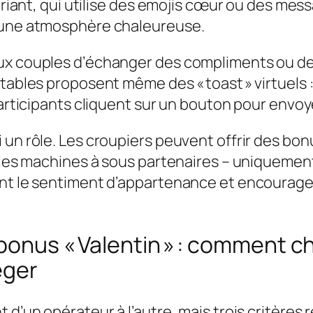
souriant, qui utilise des emojis cœur ou des 
t une atmosphère chaleureuse.
ux couples d’échanger des compliments ou de 
tables proposent même des « toast » virtuels : l
participants cliquent sur un bouton pour envoy
 un rôle. Les croupiers peuvent offrir des bon
r les machines à sous partenaires – uniquemen
nt le sentiment d’appartenance et encouragen
onus « Valentin » : comment cho
éger
 d’un opérateur à l’autre, mais trois critères