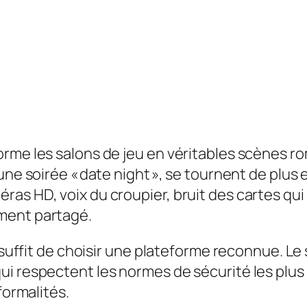
rme les salons de jeu en véritables scènes rom
ne soirée « date night », se tournent de plus en
ras HD, voix du croupier, bruit des cartes qu
ment partagé.
l suffit de choisir une plateforme reconnue. Le 
i respectent les normes de sécurité les plus 
formalités.