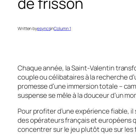
de frisson
Written by
esyncs
in
Column 1
Chaque année, la Saint‑Valentin transfo
couple ou célibataires à la recherche d’u
promesse d’une immersion totale – camé
suspense se mêle à la douceur d’un mo
Pour profiter d’une expérience fiable, i
des opérateurs français et européens qu
concentrer sur le jeu plutôt que sur les 