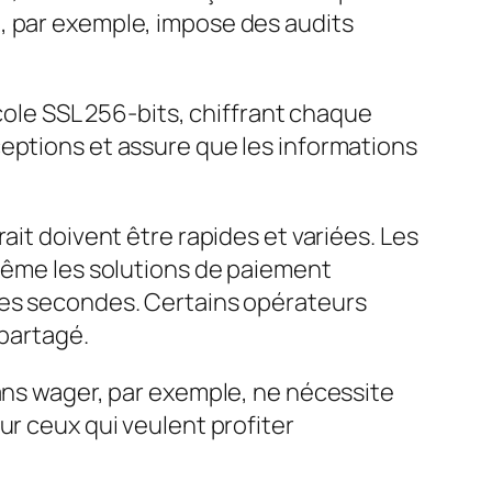
, par exemple, impose des audits
ocole SSL 256‑bits, chiffrant chaque
ceptions et assure que les informations
ait doivent être rapides et variées. Les
 même les solutions de paiement
ques secondes. Certains opérateurs
 partagé.
sans wager, par exemple, ne nécessite
ur ceux qui veulent profiter