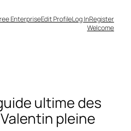
ree Enterprise
Edit Profile
Log In
Register
Welcome
 guide ultime des
Valentin pleine