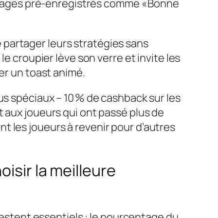
messages pré‑enregistrés comme « Bonne
partager leurs stratégies sans
e croupier lève son verre et invite les
er un toast animé.
us spéciaux – 10 % de cashback sur les
t aux joueurs qui ont passé plus de
t les joueurs à revenir pour d’autres
isir la meilleure
 restent essentiels : le pourcentage du