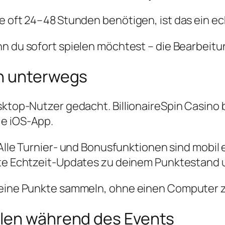
e oft 24–48 Stunden benötigen, ist das ein ec
n du sofort spielen möchtest – die Bearbeitun
on unterwegs
sktop‑Nutzer gedacht. BillionaireSpin Casino 
ie iOS‑App.
lle Turnier‑ und Bonusfunktionen sind mobil e
te Echtzeit‑Updates zu deinem Punktestand 
 deine Punkte sammeln, ohne einen Computer 
elen während des Events