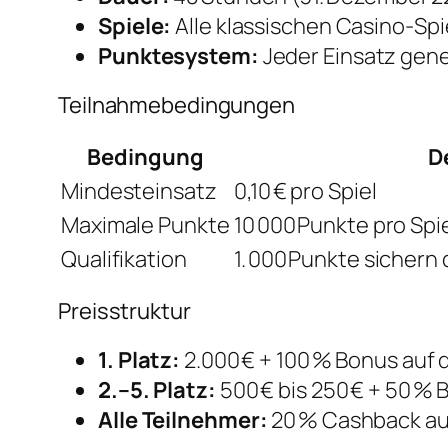
Spiele:
Alle klassischen Casino‑Spi
Punktesystem:
Jeder Einsatz gene
Teilnahmebedingungen
Bedingung
D
Mindesteinsatz
0,10 € pro Spiel
Maximale Punkte
10 000 Punkte pro Spi
Qualifikation
1. 000 Punkte sichern
Preisstruktur
1. Platz:
2.000 € + 100 % Bonus auf
2.–5. Platz:
500 € bis 250 € + 50 %
Alle Teilnehmer:
20 % Cashback auf