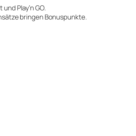
 und Play’n GO.
Einsätze bringen Bonuspunkte.