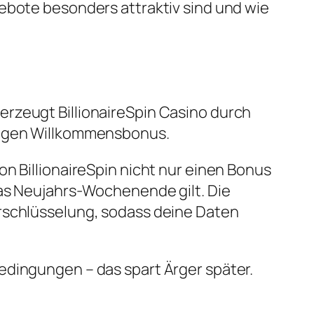
gebote besonders attraktiv sind und wie
erzeugt BillionaireSpin Casino durch
ügigen Willkommensbonus.
n BillionaireSpin nicht nur einen Bonus
das Neujahrs‑Wochenende gilt. Die
erschlüsselung, sodass deine Daten
edingungen – das spart Ärger später.