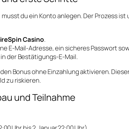
 musst du ein Konto anlegen. Der Prozess ist
aireSpin Casino
.
eine E‑Mail‑Adresse, ein sicheres Passwort so
 in der Bestätigungs‑E‑Mail.
 den Bonus ohne Einzahlung aktivieren. Dieser
d zu riskieren.
bau und Teilnahme
00 Uhr bis 2. Januar 22:00 Uhr)