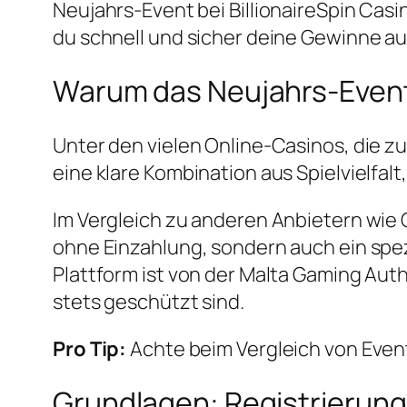
Neujahrs‑Event bei BillionaireSpin Cas
du schnell und sicher deine Gewinne au
Warum das Neujahrs‑Event 
Unter den vielen Online‑Casinos, die z
eine klare Kombination aus Spielvielf
Im Vergleich zu anderen Anbietern wie C
ohne Einzahlung, sondern auch ein spez
Plattform ist von der Malta Gaming Aut
stets geschützt sind.
Pro Tip:
Achte beim Vergleich von Event
Grundlagen: Registrierung