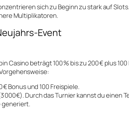
nzentrieren sich zu Beginn zu stark auf Slots
here Multiplikatoren.
Neujahrs‑Event
in Casino beträgt 100 % bis zu 200 € plus 10
 Vorgehensweise:
 € Bonus und 100 Freispiele.
 (3 000 €). Durch das Turnier kannst du einen T
 generiert.