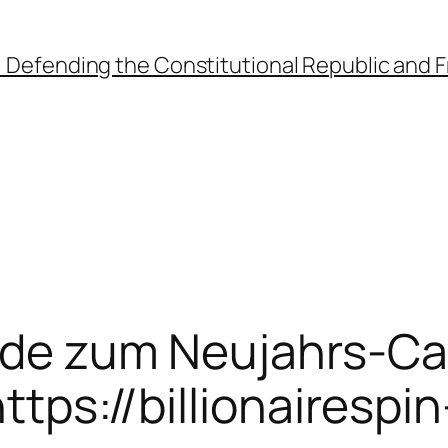
efending the Constitutional Republic and F
uide zum Neujahrs‑Ca
https://billionairespi