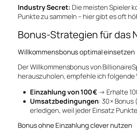
Industry Secret:
Die meisten Spieler ko
Punkte zu sammeln – hier gibt es oft hö
Bonus‑Strategien für das 
Willkommensbonus optimal einsetzen
Der Willkommensbonus von BillionaireSp
herauszuholen, empfehle ich folgende
Einzahlung von 100 €
→ Erhalte 100
Umsatzbedingungen
: 30 × Bonus
erledigen, weil jeder Einsatz Punkte
Bonus ohne Einzahlung clever nutzen