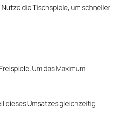
. Nutze die Tischspiele, um schneller
0 Freispiele. Um das Maximum
eil dieses Umsatzes gleichzeitig