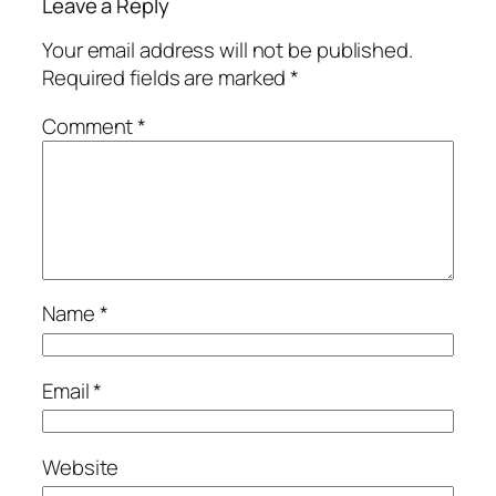
Leave a Reply
Your email address will not be published.
Required fields are marked
*
Comment
*
Name
*
Email
*
Website