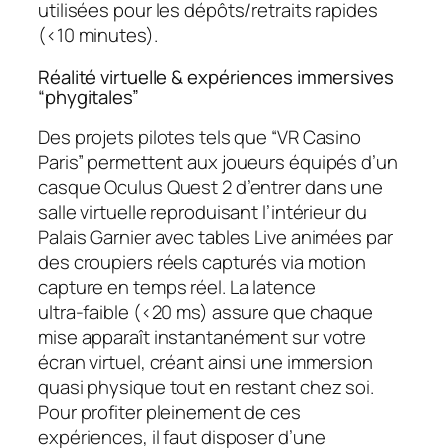
utilisées pour les dépôts/retraits rapides
(<10 minutes).
Réalité virtuelle & expériences immersives
“phygitales”
Des projets pilotes tels que “VR Casino
Paris” permettent aux joueurs équipés d’un
casque Oculus Quest 2 d’entrer dans une
salle virtuelle reproduisant l’intérieur du
Palais Garnier avec tables Live animées par
des croupiers réels capturés via motion
capture en temps réel. La latence
ultra‑faible (<20 ms) assure que chaque
mise apparaît instantanément sur votre
écran virtuel, créant ainsi une immersion
quasi physique tout en restant chez soi.
Pour profiter pleinement de ces
expériences, il faut disposer d’une