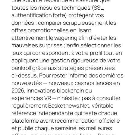
toutes les mesures techniques (SSL,
authentification forte) protègent vos
données ; comparer scrupuleusement les
offres promotionnelles en lisant
attentivement le wagering afin d’éviter les
mauvaises surprises ; enfin sélectionner les
jeux qui correspondent à votre profil tout en
appliquant une gestion rigoureuse de votre
bankroll grâce aux stratégies présentées
ci‑dessus. Pour rester informé des dernières
nouveautés — nouveaux casinos lancés en
2026, innovations blockchain ou
expériences VR — n’hésitez pas à consulter
régulièrement Basketnews.Net, véritable
référence indépendante qui teste chaque
plateforme avant recommandation officielle
et publie chaque semaine les meilleures