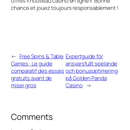
offres « nouveau casino en ligne ». Bonne
chance et jouez toujours responsablement !
←
Free Spins & Table
Expertguide för
Games : Le guide
ansvarsfullt spelande
comparatif des essais
och bonusoptimering
gratuits avant de
på Golden Panda
miser gros
Casino
→
Comments