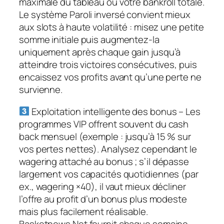
maximale du tableau ou votre bankroll totale.
Le système Paroli inversé convient mieux
aux slots à haute volatilité : misez une petite
somme initiale puis augmentez-la
uniquement après chaque gain jusqu’à
atteindre trois victoires consécutives, puis
encaissez vos profits avant qu’une perte ne
survienne.
Exploitation intelligente des bonus – Les
programmes VIP offrent souvent du cash
back mensuel (exemple : jusqu’à 15 % sur
vos pertes nettes). Analysez cependant le
wagering attaché au bonus ; s’il dépasse
largement vos capacités quotidiennes (par
ex., wagering ×40), il vaut mieux décliner
l’offre au profit d’un bonus plus modeste
mais plus facilement réalisable.
Basketnews.Net fournit chaque semaine