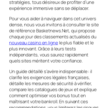
stratégies, tous désireux de profiter d’une
expérience immersive sans se déplacer.
Pour vous aider à naviguer dans cet univers
dense, nous vous invitons à consulter le site
de référence Basketnews.Net, qui propose
chaque jour des classements actualisés du
nouveau casino en ligne
le plus fiable et le
plus innovant. Grâce à leurs tests
indépendants, vous saurez rapidement
quels sites méritent votre confiance.
Un guide détaillé s’avère indispensable : il
clarifie les exigences légales françaises,
détaille les mesures de sécurité à vérifier,
compare les catalogues de jeux et explique
comment optimiser vos bonus tout en
maîtrisant votre bankroll. En suivant ces
recommandations, vous limiterez les risques