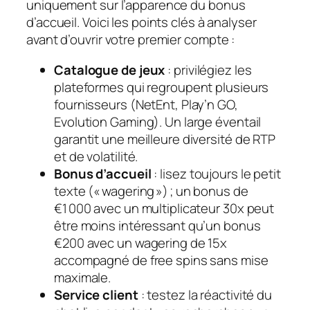
uniquement sur l’apparence du bonus
d’accueil. Voici les points clés à analyser
avant d’ouvrir votre premier compte :
Catalogue de jeux
: privilégiez les
plateformes qui regroupent plusieurs
fournisseurs (NetEnt, Play’n GO,
Evolution Gaming). Un large éventail
garantit une meilleure diversité de RTP
et de volatilité.
Bonus d’accueil
: lisez toujours le petit
texte (« wagering ») ; un bonus de
€1 000 avec un multiplicateur 30x peut
être moins intéressant qu’un bonus
€200 avec un wagering de 15x
accompagné de free spins sans mise
maximale.
Service client
: testez la réactivité du