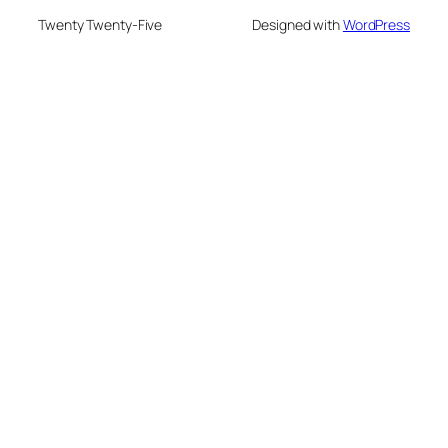
Twenty Twenty-Five
Designed with
WordPress