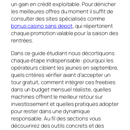
un gain en crédit exploitable. Pour dénicher
les meilleures offres du moment il suffit de
consulter des sites spécialisés comme
bonus casino sans depot
, qui répertorient
chaque promotion valable pour la saison des
rentrées.
Dans ce guide étudiant nous décortiquons
chaque étape indispensable : pourquoi les
opérateurs ciblent les jeunes en septembre,
quels critères vérifier avant d’accepter un
tour gratuit, comment intégrer ces freebies
dans un budget mensuel réaliste, quelles
machines offrent le meilleur retour sur
investissement et quelles pratiques adopter
pour rester dans une dynamique
responsable. Au fil des sections vous
découvrirez des outils concrets et des