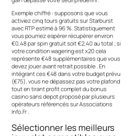
Exemple chiffré : supposons que vous
activiez cinq tours gratuits sur
Starburst
avec RTP estimé à 96 %. Statistiquement
vous pourriez espérer récupérer environ
€0,48 par spin gratuit soit €2,40 au total ; si
votre condition wagering est x20 cela
représente €48 supplémentaires que vous
devez jouer avant retrait possible . En
intégrant ces €48 dans votre budget prévu
(€75), vous ne dépassez pas votre plafond
tout en tirant profit complet du bonus
casino sans depot proposé par plusieurs
opérateurs référencés sur Associations
Info.Fr .
Sélectionner les meilleurs