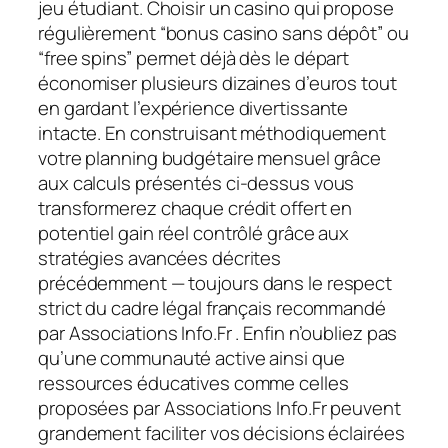
jeu étudiant. Choisir un casino qui propose
régulièrement “bonus casino sans dépôt” ou
“free spins” permet déjà dès le départ
économiser plusieurs dizaines d’euros tout
en gardant l’expérience divertissante
intacte. En construisant méthodiquement
votre planning budgétaire mensuel grâce
aux calculs présentés ci‑dessus vous
transformerez chaque crédit offert en
potentiel gain réel contrôlé grâce aux
stratégies avancées décrites
précédemment — toujours dans le respect
strict du cadre légal français recommandé
par Associations Info.Fr . Enfin n’oubliez pas
qu’une communauté active ainsi que
ressources éducatives comme celles
proposées par Associations Info.Fr peuvent
grandement faciliter vos décisions éclairées