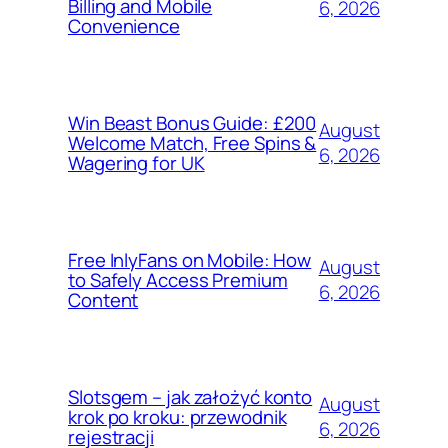
Billing and Mobile
6, 2026
Convenience
Win Beast Bonus Guide: £200
August
Welcome Match, Free Spins &
6, 2026
Wagering for UK
Free InlyFans on Mobile: How
August
to Safely Access Premium
6, 2026
Content
Slotsgem – jak założyć konto
August
krok po kroku: przewodnik
6, 2026
rejestracji