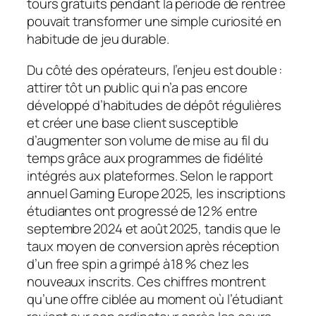
tours gratuits pendant la période de rentrée
pouvait transformer une simple curiosité en
habitude de jeu durable.
Du côté des opérateurs, l’enjeu est double :
attirer tôt un public qui n’a pas encore
développé d’habitudes de dépôt régulières
et créer une base client susceptible
d’augmenter son volume de mise au fil du
temps grâce aux programmes de fidélité
intégrés aux plateformes. Selon le rapport
annuel Gaming Europe 2025, les inscriptions
étudiantes ont progressé de 12 % entre
septembre 2024 et août 2025, tandis que le
taux moyen de conversion après réception
d’un free spin a grimpé à 18 % chez les
nouveaux inscrits. Ces chiffres montrent
qu’une offre ciblée au moment où l’étudiant