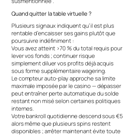
susmentionnée .
Quand quitter la table virtuelle ?
Plusieurs signaux indiquent qu’il est plus
rentable d’encaisser ses gains plutôt que
poursuivre indéfiniment :
Vous avez atteint >70 % du total requis pour
lever vos fonds ; continuer risque
simplement diluer vos profits déjà acquis
sous forme supplémentaire
wagering
.
Le compteur auto‑play approche sa limite
maximale imposée par le casino — dépasser
peut entraîner perte automatique du solde
restant non misé selon certaines politiques
internes.
Votre bankroll quotidienne descend sous €5
alors même que plusieurs spins restent
disponibles ; arrêter maintenant évite toute