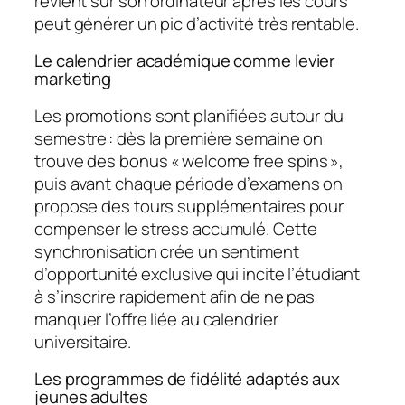
revient sur son ordinateur après les cours
peut générer un pic d’activité très rentable.
Le calendrier académique comme levier
marketing
Les promotions sont planifiées autour du
semestre : dès la première semaine on
trouve des bonus « welcome free spins »,
puis avant chaque période d’examens on
propose des tours supplémentaires pour
compenser le stress accumulé. Cette
synchronisation crée un sentiment
d’opportunité exclusive qui incite l’étudiant
à s’inscrire rapidement afin de ne pas
manquer l’offre liée au calendrier
universitaire.
Les programmes de fidélité adaptés aux
jeunes adultes