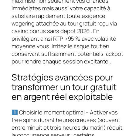
maximise non seulement vos chances
immédiates mais aussi votre capacité à
satisfaire rapidement toute exigence
wagering
attachée au tour gratuit reçu via
casino bonus sans depot 2026 . En
privilégiant ainsi RTP >95 % avec volatilité
moyenne vous limitez le risque tout en
conservant suffisamment potentiels jackpot
pour rendre chaque session excitante .
Stratégies avancées pour
transformer un tour gratuit
en argent réel exploitable
Choisir le moment optimal – Activer vos
free spins durant heures creuses (souvent
entre minuit et trois heures du matin) réduit
la concurrence serveur ; certains