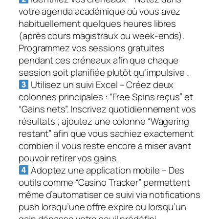
votre agenda académique où vous avez
habituellement quelques heures libres
(après cours magistraux ou week‑ends).
Programmez vos sessions gratuites
pendant ces créneaux afin que chaque
session soit planifiée plutôt qu’impulsive .
Utilisez un suivi Excel – Créez deux
colonnes principales : “Free Spins reçus” et
“Gains nets”. Inscrivez quotidiennement vos
résultats ; ajoutez une colonne “Wagering
restant” afin que vous sachiez exactement
combien il vous reste encore à miser avant
pouvoir retirer vos gains .
Adoptez une application mobile – Des
outils comme “Casino Tracker” permettent
même d’automatiser ce suivi via notifications
push lorsqu’une offre expire ou lorsqu’un
gain dépasse votre seuil prédéfini .