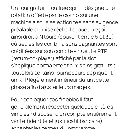
Un tour gratuit – ou free spin – désigne une
rotation offerte par le casino sur une
machine à sous sélectionnée sans exigence
préalable de mise réelle. Le joueur reçoit
ainsi droit à N tours (souvent entre 5 et 30)
où seules les combinaisons gagnantes sont
créditées sur son compte virtuel. Le RTP
(return‑to‑player) affiché par la slot
s’applique normalement aux spins gratuits ;
toutefois certains fournisseurs appliquent
un RTP légèrement inférieur durant cette
phase afin d’ajuster leurs marges.
Pour débloquer ces freebies il faut
généralement respecter quelques critères
simples : disposer d’un compte entièrement
vérifié (identité et justificatif bancaire),
accepter les termes du programme