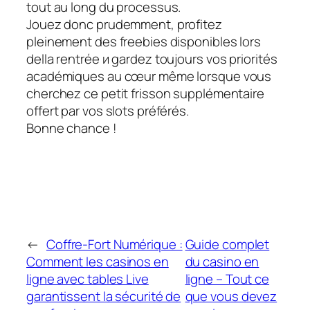
tout au long du processus.
Jouez donc prudemment, profitez
pleinement des freebies disponibles lors
della rentrée и gardez toujours vos priorités
académiques au cœur même lorsque vous
cherchez ce petit frisson supplémentaire
offert par vos slots préférés.
Bonne chance !
←
Coffre‑Fort Numérique :
Guide complet
Comment les casinos en
du casino en
ligne avec tables Live
ligne – Tout ce
garantissent la sécurité de
que vous devez