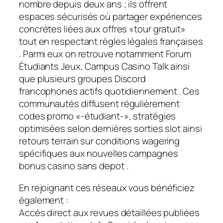
nombre depuis deux ans ; ils offrent
espaces sécurisés où partager expériences
concrètes liées aux offres «tour gratuit»
tout en respectant règles légales françaises
. Parmi eux on retrouve notamment Forum
Étudiants Jeux, Campus Casino Talk ainsi
que plusieurs groupes Discord
francophones actifs quotidiennement . Ces
communautés diffusent régulièrement
codes promo «‑étudiant‑», stratégies
optimisées selon dernières sorties slot ainsi
retours terrain sur conditions
wagering
spécifiques aux nouvelles campagnes
bonus casino sans depot .
En rejoignant ces réseaux vous bénéficiez
également :
Accès direct aux revues détaillées publiées