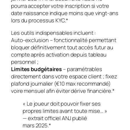
pourra accepter votre inscription si votre
date naissance indique moins que vingt‑ans
lors du processus KYC.*
Les outils indispensables incluent :
Auto‑exclusion
– fonctionnalité permettant
bloquer définitivement tout accès futur au
compte après activation depuis tableau
personnel ;
Limites budgétaires
– paramétrables
directement dans votre espace client ; fixez
plafond journalier (€10 max recommandé)
voire mensuel afin éviter dérive financière.*
« Le joueur doit pouvoir fixer ses
propres limites avant toute mise… »
— extrait officiel ANJ publié
mars 2025.*