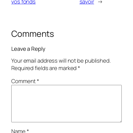
vos fonds
savoir
→
Comments
Leave a Reply
Your email address will not be published.
Required fields are marked
*
Comment
*
Name
*