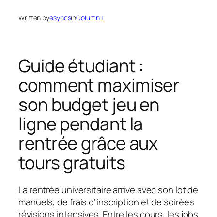
Written by
esyncs
in
Column 1
Guide étudiant :
comment maximiser
son budget jeu en
ligne pendant la
rentrée grâce aux
tours gratuits
La rentrée universitaire arrive avec son lot de
manuels, de frais d’inscription et de soirées
révisions intensives. Entre les cours, les jobs