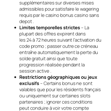
supplémentaires sur diverses mises
admissibles pour satisfaire le wagering
requis par le casino bonus casino sans
depot .
Limites temporelles strictes
– La
plupart des offres expirent dans
les 24 à 72 heures suivant l’activation du
code promo ; passer outre ce créneau
entraîne automatiquement la perte du
solde gratuit ainsi que toute
progression réalisée pendant la
session active .
Restrictions géographiques ou jeux
exclusifs
– Certains bonus ne sont
valables que pour les résidents français
ou uniquement sur certaines slots
partenaires ; ignorer ces conditions
peut conduire à voir votre compte