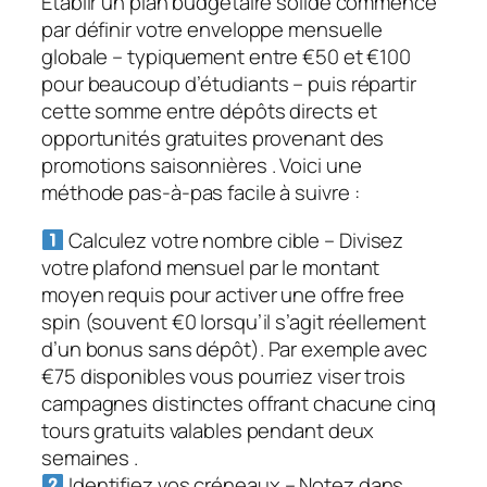
Établir un plan budgétaire solide commence
par définir votre enveloppe mensuelle
globale – typiquement entre €50 et €100
pour beaucoup d’étudiants – puis répartir
cette somme entre dépôts directs et
opportunités gratuites provenant des
promotions saisonnières . Voici une
méthode pas-à-pas facile à suivre :
Calculez votre nombre cible – Divisez
votre plafond mensuel par le montant
moyen requis pour activer une offre free
spin (souvent €0 lorsqu’il s’agit réellement
d’un bonus sans dépôt). Par exemple avec
€75 disponibles vous pourriez viser trois
campagnes distinctes offrant chacune cinq
tours gratuits valables pendant deux
semaines .
Identifiez vos créneaux – Notez dans