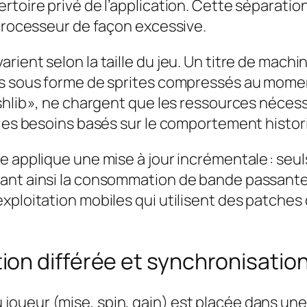
ertoire privé de l’application. Cette séparat
 processeur de façon excessive.
ient selon la taille du jeu. Un titre de machi
 sous forme de sprites compressés au moment de
shlib », ne chargent que les ressources néces
 les besoins basés sur le comportement histor
 applique une mise à jour incrémentale : seuls
ant ainsi la consommation de bande passante
xploitation mobiles qui utilisent des patches 
on différée et synchronisatio
ueur (mise, spin, gain) est placée dans une 