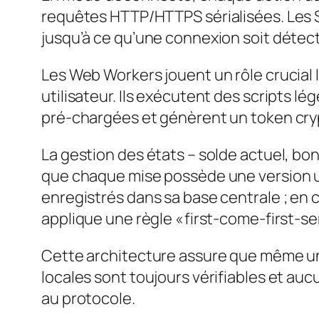
requêtes HTTP/HTTPS sérialisées. Les 
jusqu’à ce qu’une connexion soit détec
Les Web Workers jouent un rôle crucial lo
utilisateur. Ils exécutent des scripts l
pré‑chargées et génèrent un token cr
La gestion des états – solde actuel, bo
que chaque mise possède une version u
enregistrés dans sa base centrale ; en 
applique une règle « first‑come‑first‑se
Cette architecture assure que même un c
locales sont toujours vérifiables et au
au protocole.