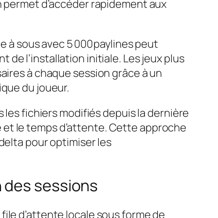
ion permet d’accéder rapidement aux
ne à sous avec 5 000 paylines peut
 l’installation initiale. Les jeux plus
saires à chaque session grâce à un
ique du joueur.
 les fichiers modifiés depuis la dernière
 et le temps d’attente. Cette approche
delta pour optimiser les
n des sessions
file d’attente locale sous forme de