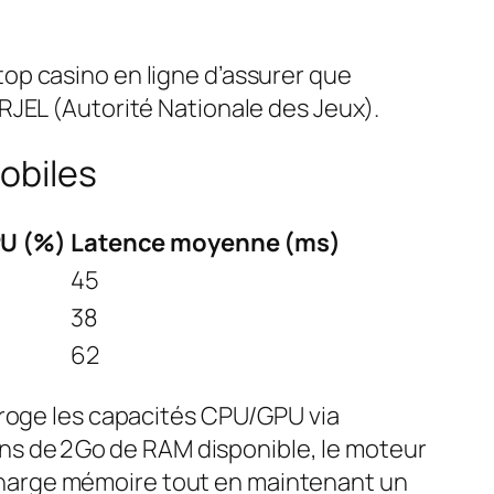
op casino en ligne d’assurer que
RJEL (Autorité Nationale des Jeux).
obiles
U (%)
Latence moyenne (ms)
45
38
62
rroge les capacités CPU/GPU via
ins de 2 Go de RAM disponible, le moteur
harge mémoire tout en maintenant un