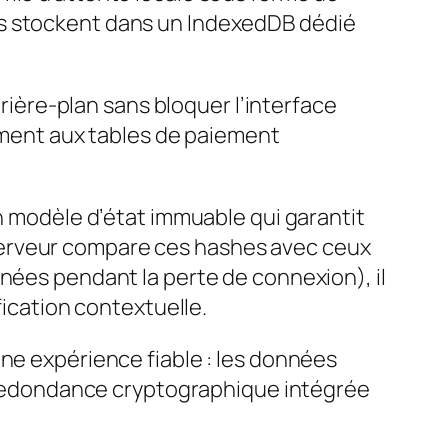
es stockent dans un IndexedDB dédié
rrière‑plan sans bloquer l’interface
mément aux tables de paiement
un modèle d’état immuable qui garantit
serveur compare ces hashes avec ceux
anées pendant la perte de connexion), il
fication contextuelle.
une expérience fiable : les données
la redondance cryptographique intégrée