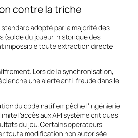
on contre la triche
e standard adopté par la majorité des
 (solde du joueur, historique des
nt impossible toute extraction directe
ffrement. Lors de la synchronisation,
déclenche une alerte anti‑fraude dans le
tion du code natif empêche l’ingénierie
mite l’accès aux API système critiques
ultats du jeu. Certains opérateurs
er toute modification non autorisée