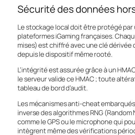
Sécurité des données hors‑
Le stockage local doit être protégé par
plateformes iGaming françaises. Chaque
mises) est chiffré avec une clé dérivée
depuis le dispositif même rooté.
L’intégrité est assurée grâce à un HMAC
le serveur valide ce HMAC ; toute altér
tableau de bord d’audit.
Les mécanismes anti‑cheat embarqués vo
inverse des algorithmes RNG (Random Nu
comme le GPS ou le microphone qui pour
intègrent même des vérifications pério