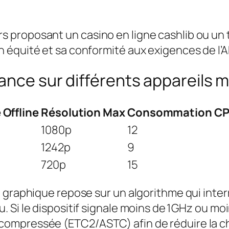
proposant un casino en ligne cashlib ou un t
 équité et sa conformité aux exigences de l’A
ance sur différents appareils m
Offline
Résolution Max
Consommation CP
1080p
12
1242p
9
720p
15
n graphique repose sur un algorithme qui inte
 Si le dispositif signale moins de 1 GHz ou mo
compressée (ETC2/ASTC) afin de réduire la c