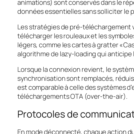
animations) sont conservés dans le rép
données essentielles sans solliciter le
Les stratégies de pré‑téléchargement var
télécharger les rouleaux et les symboles
légers, comme les cartes à gratter « Ca
algorithme de lazy‑loading qui anticipe
Lorsque la connexion revient, le système
synchronisation sont remplacés, réduis
est comparable à celle des systèmes d’e
téléchargements OTA (over‑the‑air).
Protocoles de communicati
En mode déconnecté, chaque action du jo